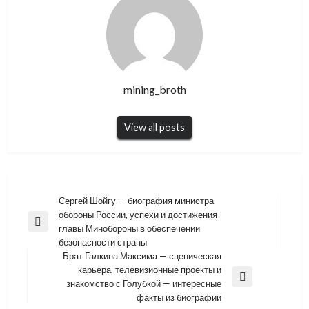
mining_broth
View all posts
Навигация
Сергей Шойгу — биография министра
обороны России, успехи и достижения
по
Previous
главы Минобороны в обеспечении
записям
Post
безопасности страны
Брат Галкина Максима — сценическая
карьера, телевизионные проекты и
Next
знакомство с Голубкой — интересные
Post
факты из биографии