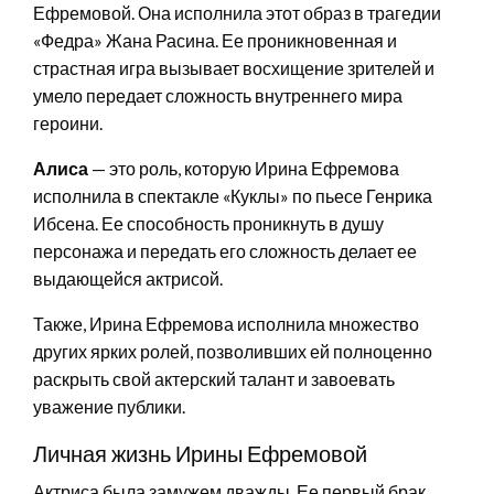
Ефремовой. Она исполнила этот образ в трагедии
«Федра» Жана Расина. Ее проникновенная и
страстная игра вызывает восхищение зрителей и
умело передает сложность внутреннего мира
героини.
Алиса
— это роль, которую Ирина Ефремова
исполнила в спектакле «Куклы» по пьесе Генрика
Ибсена. Ее способность проникнуть в душу
персонажа и передать его сложность делает ее
выдающейся актрисой.
Также, Ирина Ефремова исполнила множество
других ярких ролей, позволивших ей полноценно
раскрыть свой актерский талант и завоевать
уважение публики.
Личная жизнь Ирины Ефремовой
Актриса была замужем дважды. Ее первый брак