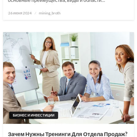
Posted
26 июня 2024
mining_broth
on
БИЗНЕС И ИНВЕСТИЦИИ
Зачем Нужны Тренинги Для Отдела Продаж?