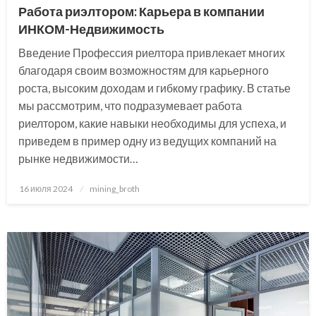
Работа риэлтором: Карьера в компании
ИНКОМ-Недвижимость
Введение Профессия риелтора привлекает многих
благодаря своим возможностям для карьерного
роста, высоким доходам и гибкому графику. В статье
мы рассмотрим, что подразумевает работа
риелтором, какие навыки необходимы для успеха, и
приведем в пример одну из ведущих компаний на
рынке недвижимости…
Posted
16 июля 2024
mining_broth
on