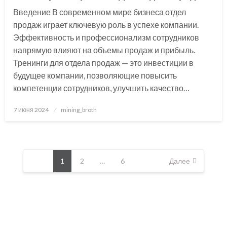
Введение В современном мире бизнеса отдел
продаж играет ключевую роль в успехе компании.
Эффективность и профессионализм сотрудников
напрямую влияют на объемы продаж и прибыль.
Тренинги для отдела продаж — это инвестиции в
будущее компании, позволяющие повысить
компетенции сотрудников, улучшить качество…
Posted
7 июня 2024
mining_broth
on
Пагинация
записей
1
2
…
6
Далее