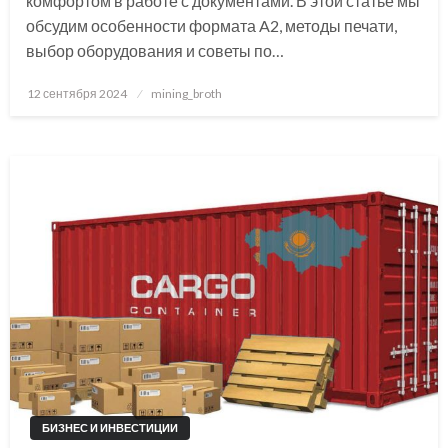
комфортом в работе с документами. В этой статье мы
обсудим особенности формата A2, методы печати,
выбор оборудования и советы по…
Posted
12 сентября 2024
mining_broth
on
БИЗНЕС И ИНВЕСТИЦИИ