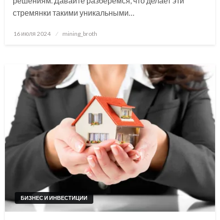
решениям. Давайте разберемся, что делает эти
стремянки такими уникальными…
Posted
16 июля 2024
mining_broth
on
БИЗНЕС И ИНВЕСТИЦИИ