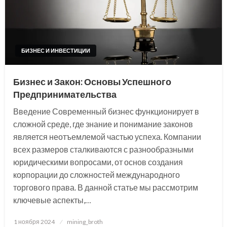
БИЗНЕС И ИНВЕСТИЦИИ
Бизнес и Закон: Основы Успешного
Предпринимательства
Введение Современный бизнес функционирует в
сложной среде, где знание и понимание законов
является неотъемлемой частью успеха. Компании
всех размеров сталкиваются с разнообразными
юридическими вопросами, от основ создания
корпорации до сложностей международного
торгового права. В данной статье мы рассмотрим
ключевые аспекты,…
Posted
1 ноября 2024
mining_broth