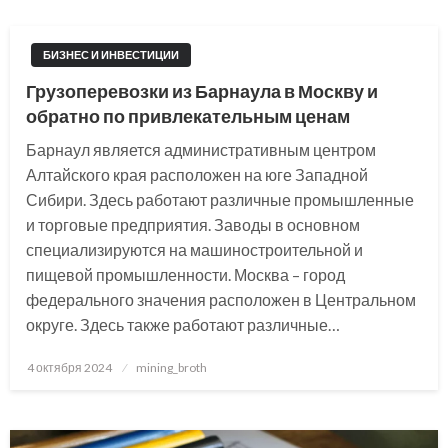
БИЗНЕС И ИНВЕСТИЦИИ
Грузоперевозки из Барнаула в Москву и
обратно по привлекательным ценам
Барнаул является административным центром
Алтайского края расположен на юге Западной
Сибири. Здесь работают различные промышленные
и торговые предприятия. Заводы в основном
специализируются на машиностроительной и
пищевой промышленности. Москва – город
федерального значения расположен в Центральном
округе. Здесь также работают различные…
Posted
4 октября 2024
mining_broth
on