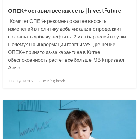
ОПЕК+ оставил всё как есть | InvestFuture
Комитет ОПЕК+ рекомендовал не вносить
изменений в политику добычи: альянс продолжит
сокращать добычу нефти на 2 млн баррелей в сутки.
Почему? По информации газеты WSJ, решение
ОПЕК+ принято из-за карантина в Китае:
обеспокоенность растёт всё больше. МВФ призвал
Азию…
Posted
11 августа 2023
mining_broth
on