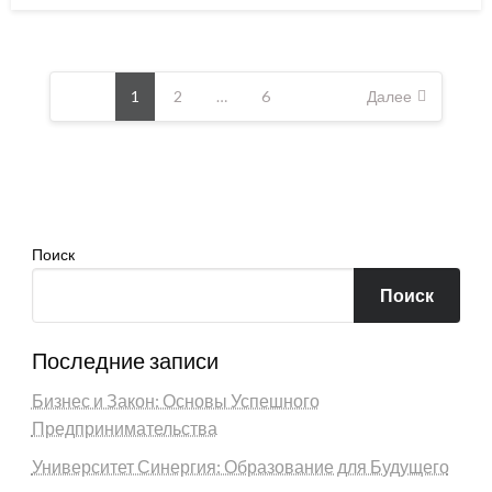
Пагинация
записей
1
2
…
6
Далее
Поиск
Поиск
Последние записи
Бизнес и Закон: Основы Успешного
Предпринимательства
Университет Синергия: Образование для Будущего