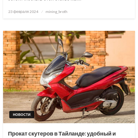
Posted
23 февраля 2024
mining_broth
on
НОВОСТИ
Прокат скутеров в Тайланде: удобный и