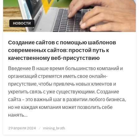
НОВОСТИ
Создание сайтов с помощью шаблонов
современных сайтов: простой путь к
качественному веб-присутствию
Введение В наше время большинство компаний и
организаций стремятся иметь свое онлайн-
присутствие, чтобы привлечь новых клиентов и
укрепить связь с уже существующими. Создание
сайта – это важный шаг в развитии любого бизнеса,
но не каждая компания может позволить себе
нанять…
Posted
29 апреля 2024
mining_broth
on