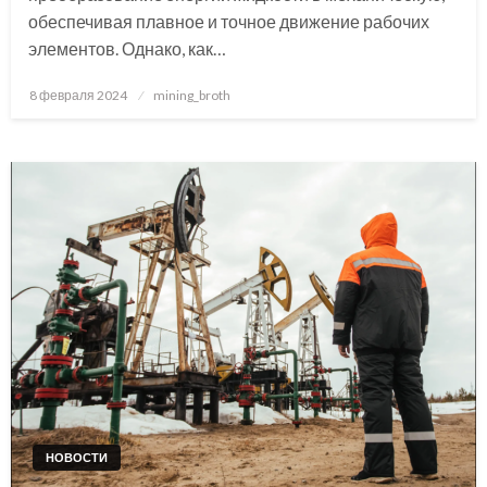
обеспечивая плавное и точное движение рабочих
элементов. Однако, как…
Posted
8 февраля 2024
mining_broth
on
НОВОСТИ