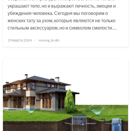
украшают тело, но и выражают личность, эмоции и
убеждения человека. Сегодня мы поговорим о
женских тату за ухом, которые являются не только
стильным аксессуаром, но и символом смелости….
Posted
29 марта 2024
mining_broth
on