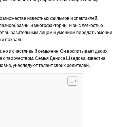
о множестве известных фильмов и спектаклей,
разнообразны и многофакторны, и он с легкостью
ет выразительным лицом и умением передать эмоции
я и похвалы.
, но и счастливый семьянин. Он воспитывает двоих
на с творчеством. Семья Дениса Шведова известна
ловно, унаследуют талант своих родителей.