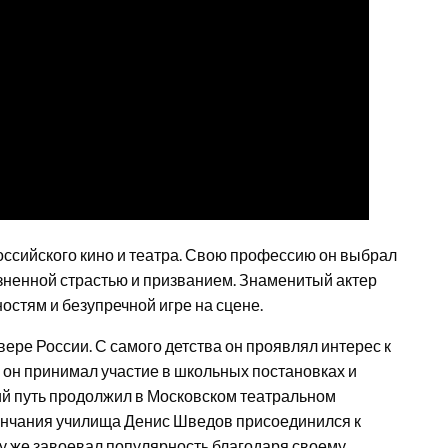
ссийского кино и театра. Свою профессию он выбрал
жизненной страстью и призванием. Знаменитый актер
стям и безупречной игре на сцене.
ере России. С самого детства он проявлял интерес к
ле он принимал участие в школьных постановках и
ий путь продолжил в Московском театральном
кончания училища Денис Шведов присоединился к
зу же завоевал популярность благодаря своему