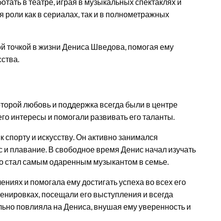
тать в театре, играя в музыкальных спектаклях и
я роли как в сериалах, так и в полнометражных
й точкой в жизни Дениса Шведова, помогая ему
сства.
оторой любовь и поддержка всегда были в центре
го интересы и помогали развивать его таланты.
к спорту и искусству. Он активно занимался
с и плавание. В свободное время Денис начал изучать
о стал самым одаренным музыкантом в семье.
ениях и помогала ему достигать успеха во всех его
ренировках, посещали его выступления и всегда
льно повлияла на Дениса, внушая ему уверенность и