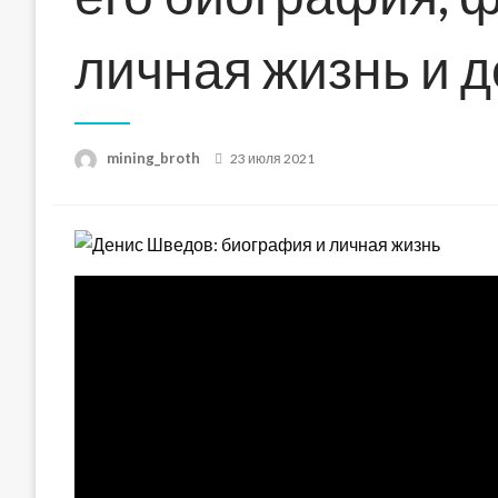
личная жизнь и 
Posted
mining_broth
23 июля 2021
on