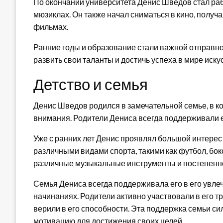
По окончании университета Денис Шведов стал рабо
мюзиклах. Он также начал сниматься в кино, получа
фильмах.
Ранние годы и образование стали важной отправно
развить свои таланты и достичь успеха в мире иску
Детство и семья
Денис Шведов родился в замечательной семье, в к
внимания. Родители Дениса всегда поддерживали е
Уже с ранних лет Денис проявлял большой интерес 
различными видами спорта, такими как футбол, бок
различные музыкальные инструменты и постепенн
Семья Дениса всегда поддерживала его в его увлеч
начинаниях. Родители активно участвовали в его т
верили в его способности. Эта поддержка семьи си
мотивацию для достижения своих целей.