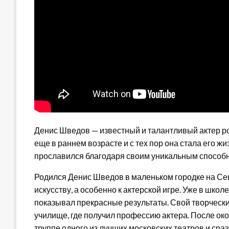
Денис Шведов — известный и талантливый актер ро
еще в раннем возрасте и с тех пор она стала его 
прославился благодаря своим уникальным способно
Родился Денис Шведов в маленьком городке на Сев
искусству, а особенно к актерской игре. Уже в шко
показывал прекрасные результаты. Свой творческ
училище, где получил профессию актера. После о
труппе одного из лучших московских театров и сра