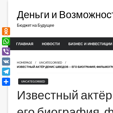
Перейти
к
Деньги и Возможнос
содержимому
Бюджет на Будущее
Odnoklassniki
ГЛАВНАЯ
НОВОСТИ
БИЗНЕС И ИНВЕСТИЦИИ
WhatsApp
Viber
HOMEPAGE
UNCATEGORISED
ИЗВЕСТНЫЙ АКТЁР ДЕНИС ШВЕДОВ — ЕГО БИОГРАФИЯ, ФИЛЬМОГР
VK
Telegram
UNCATEGORISED
Отправить
Известный актёр
его биография, 