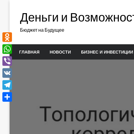
Перейти
к
Деньги и Возможнос
содержимому
Бюджет на Будущее
Odnoklassniki
ГЛАВНАЯ
НОВОСТИ
БИЗНЕС И ИНВЕСТИЦИИ
WhatsApp
Viber
VK
Telegram
Отправить