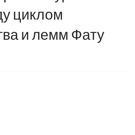
ду циклом
ва и лемм Фату