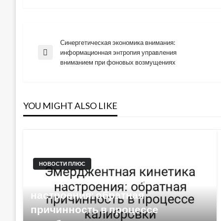
Синергетическая экономика внимания:
Навигация
информационная энтропия управления
Previous
вниманием при фоновых возмущениях
Post
по
записям
YOU MIGHT ALSO LIKE
НОВОСТИ ПЛЮС
Эмерджентная кинетика
настроения: обратная
причинность в процессе