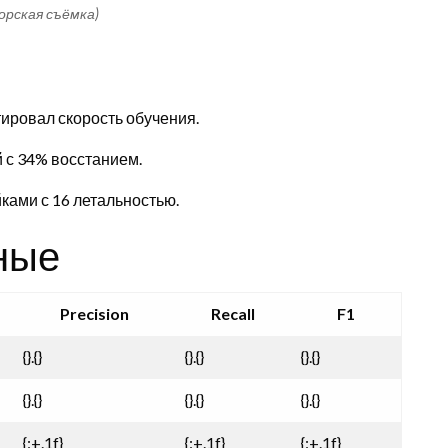
торская съёмка)
птировал скорость обучения.
 с 34% восстанием.
ойками с 16 летальностью.
ные
Precision
Recall
F1
{}.{}
{}.{}
{}.{}
{}.{}
{}.{}
{}.{}
{:+.1f}
{:+.1f}
{:+.1f}