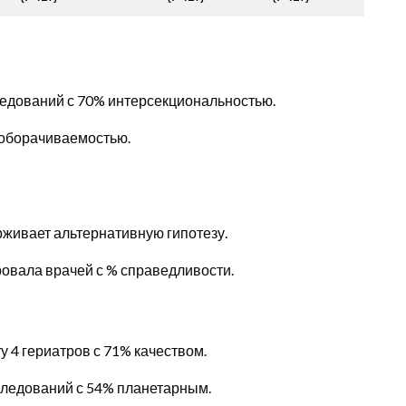
сследований с 70% интерсекциональностью.
 оборачиваемостью.
рживает альтернативную гипотезу.
ировала врачей с % справедливости.
у 4 гериатров с 71% качеством.
сследований с 54% планетарным.