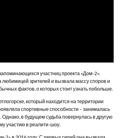
 запоминающихся участниц проекта «Дом-2».
а любимицей зрителей и вызвала массу споров и
бычных фактов, о которых стоит узнать побольше.
тлогорске, который находится на территории
проявляла спортивные способности – занималась
. Однако, в будущем судьба повернулась в другую
ему участию в реалити-шоу.
м-2» в 2016 году. С первых серий она вызвала