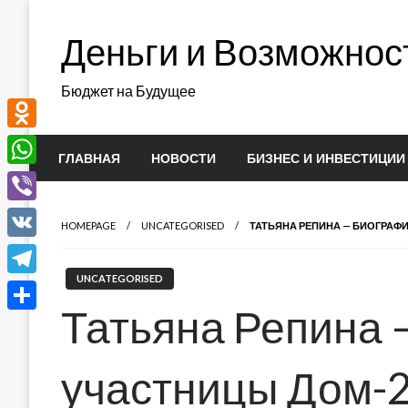
Перейти
к
Деньги и Возможнос
содержимому
Бюджет на Будущее
Odnoklassniki
ГЛАВНАЯ
НОВОСТИ
БИЗНЕС И ИНВЕСТИЦИИ
WhatsApp
Viber
HOMEPAGE
UNCATEGORISED
ТАТЬЯНА РЕПИНА — БИОГРАФ
VK
UNCATEGORISED
Telegram
Татьяна Репина 
Отправить
участницы Дом-2