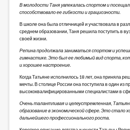
В молодости Таня увлекалась спортом и посещал
способствовало ее гибкости и грациозности.
В школе она была отличницей и участвовала в раз
среднем образовании, Таня решила поступить в вуз
своей жизни.
Репина продолжала заниматься спортом и успеш
гимнастике. Это был ее любимый вид спорта, к
и хорошее настроение.
Когда Татьяне исполнилось 18 лет, она приняла ре
мечты. В столице России она поступила в один из 
высококвалифицированными специалистами в сфе
Очень талантливая и целеустремленная, Татьяна
образование в экономической сфере. Это стало х
дальнейшего профессионального роста.
Короткое описание детства и юности Татьяны Репи