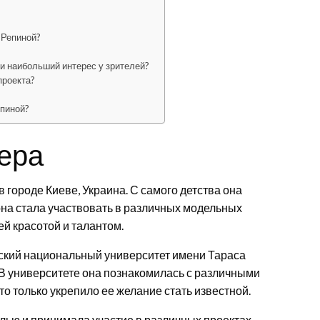
 Репиной?
и наибольший интерес у зрителей?
проекта?
епиной?
ьера
в городе Киеве, Украина. С самого детства она
 она стала участвовать в различных модельных
ей красотой и талантом.
вский национальный университет имени Тараса
В университете она познакомилась с различными
то только укрепило ее желание стать известной.
лью и принимала участие в различных проектах