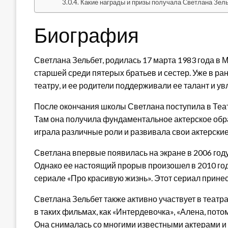
Какие награды и призы получала Светлана Зель
Биография
Светлана Зельбет, родилась 17 марта 1983 года в 
старшей среди пятерых братьев и сестер. Уже в ра
театру, и ее родители поддерживали ее талант и ув
После окончания школы Светлана поступила в Теа
Там она получила фундаментальное актерское обра
играла различные роли и развивала свои актерские
Светлана впервые появилась на экране в 2006 году
Однако ее настоящий прорыв произошел в 2010 год
сериале «Про красивую жизнь». Этот сериал прине
Светлана Зельбет также активно участвует в театр
в таких фильмах, как «Интердевочка», «Алена, пото
Она снималась со многими известными актерами и