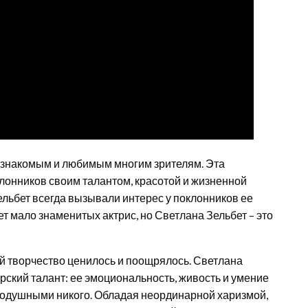
о знакомым и любимым многим зрителям. Эта
лонников своим талантом, красотой и жизненной
льбет всегда вызывали интерес у поклонников ее
ет мало знаменитых актрис, но Светлана Зельбет – это
ой творчество ценилось и поощрялось. Светлана
ерский талант: ее эмоциональность, живость и умение
нодушными никого. Обладая неординарной харизмой,