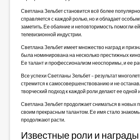
Светлана Зельбет становится всё более популярно
справляется с каждой ролью, но и обладает особы
заметить. Ее обаяние и неповторимость помогли е
телевизионной индустрии.
Светлана Зельбет имеет множество наград и призн
была номинирована на несколько престижных кино
Ее талант и профессионализм неоспоримы, и ее раб
Все успехи Светланы Зельбет – результат многоле
стремится к самосовершенствованию и не останавл
творческий подход к каждой роли делают ее одной 
Светлана Зельбет продолжает сниматься в новых п
своим прекрасным талантом. Ее имя стало знакомы
продолжают расти.
Известные роли и награды