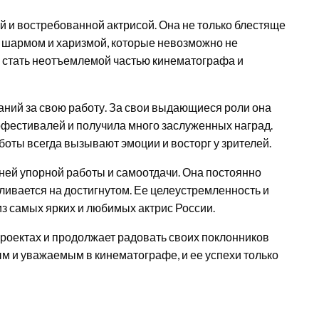
й и востребованной актрисой. Она не только блестяще
м шармом и харизмой, которые невозможно не
й стать неотъемлемой частью кинематографа и
аний за свою работу. За свои выдающиеся роли она
фестивалей и получила много заслуженных наград.
оты всегда вызывают эмоции и восторг у зрителей.
тней упорной работы и самоотдачи. Она постоянно
ивается на достигнутом. Ее целеустремленность и
из самых ярких и любимых актрис России.
роектах и продолжает радовать своих поклонников
м и уважаемым в кинематографе, и ее успехи только