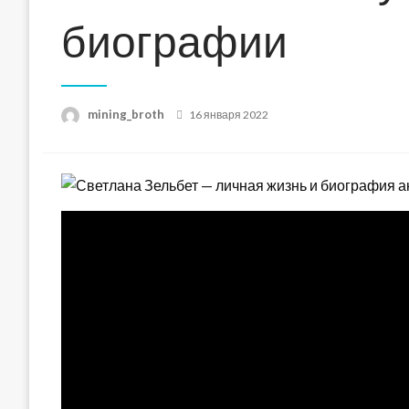
биографии
Posted
mining_broth
16 января 2022
on