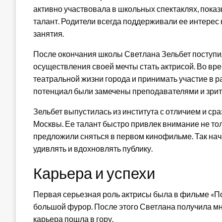
активно участвовала в школьных спектаклях, пок
талант. Родители всегда поддерживали ее интерес к
занятия.
После окончания школы Светлана Зельбет поступил
осуществления своей мечты стать актрисой. Во вр
театральной жизни города и принимать участие в ра
потенциал были замечены преподавателями и зрит
Зельбет выпустилась из института с отличием и ср
Москвы. Ее талант быстро привлек внимание не тол
предложили сняться в первом кинофильме. Так нача
удивлять и вдохновлять публику.
Карьера и успехи
Первая серьезная роль актрисы была в фильме «Пок
большой фурор. После этого Светлана получила мн
карьера пошла в гору.