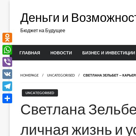
Перейти
к
Деньги и Возможнос
содержимому
Бюджет на Будущее
Odnoklassniki
ГЛАВНАЯ
НОВОСТИ
БИЗНЕС И ИНВЕСТИЦИИ
WhatsApp
Viber
HOMEPAGE
UNCATEGORISED
СВЕТЛАНА ЗЕЛЬБЕТ — КАРЬЕР
VK
UNCATEGORISED
Telegram
Светлана Зельбе
Отправить
личная жизнь и у