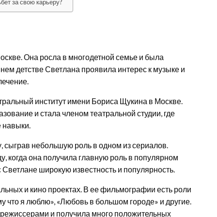
бет за свою карьеру?
Москве. Она росла в многодетной семье и была
ннем детстве Светлана проявила интерес к музыке и
лечение.
тральный институт имени Бориса Щукина в Москве.
зование и стала членом театральной студии, где
 навыки.
, сыграв небольшую роль в одном из сериалов.
у, когда она получила главную роль в популярном
с Светлане широкую известность и популярность.
альных и кино проектах. В ее фильмографии есть роли
му что я люблю», «Любовь в большом городе» и другие.
 режиссерами и получила много положительных