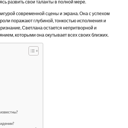
сь развить свои таланты в полной мере.
фигурой современной сцены и экрана. Она с успехом
е роли поражают глубиной, тонкостью исполнения и
признание, Светлана остается непритворной и
янием, которыми она окутывает всех своих близких.
 известны?
видении?