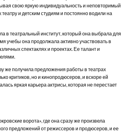
азывая свою яркую индивидуальность и неповторимый
 театру и детским студиям и постоянно водили на
а в театральный институт, который она выбрала для
емя учебы она продолжала активно участвовать в
зличных спектаклях и проектах. Ее талант и
елями.
азу же получила предложения работы в театрах
ько критиков, но и кинопродюсеров, и вскоре ей
лась яркая карьера актрисы, которая не перестает
ровские ворота», где она сразу же произвела
ого предложений от режиссеров и продюсеров, и ее