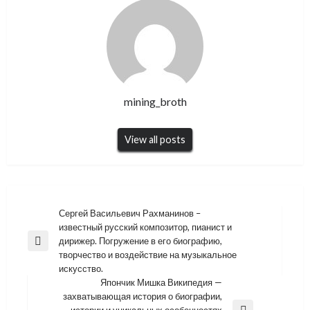
mining_broth
View all posts
Навигация
Сергей Васильевич Рахманинов –
известный русский композитор, пианист и
по
дирижер. Погружение в его биографию,
Previous
записям
творчество и воздействие на музыкальное
Post
искусство.
Япончик Мишка Википедия —
захватывающая история о биографии,
истории и уникальных особенностях