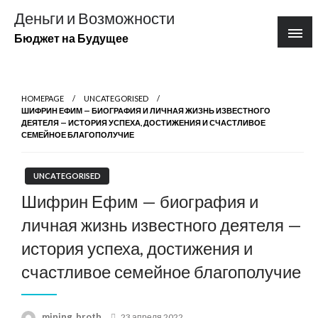
Перейти
Деньги и Возможности
к
Бюджет на Будущее
содержимому
HOMEPAGE
UNCATEGORISED
ШИФРИН ЕФИМ — БИОГРАФИЯ И ЛИЧНАЯ ЖИЗНЬ ИЗВЕСТНОГО
ДЕЯТЕЛЯ — ИСТОРИЯ УСПЕХА, ДОСТИЖЕНИЯ И СЧАСТЛИВОЕ
СЕМЕЙНОЕ БЛАГОПОЛУЧИЕ
UNCATEGORISED
Шифрин Ефим — биография и
личная жизнь известного деятеля —
история успеха, достижения и
счастливое семейное благополучие
Posted
mining_broth
23 апреля 2022