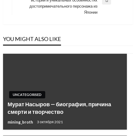
Next
достопримечательного персонажа из
Post
Японии
YOU MIGHT ALSO LIKE
UNCATEGORISED
Мурат Насыров — биография, причина
смерти и творчество
mining_broth
3 октября 2021