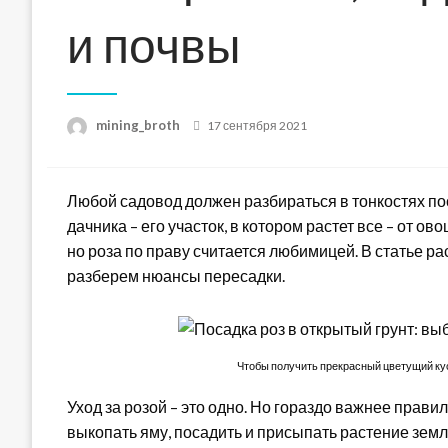
и почвы
Posted
mining_broth
17 сентября 2021
on
Любой садовод должен разбираться в тонкостях по
дачника – его участок, в котором растет все – от о
но роза по праву считается любимицей. В статье ра
разберем нюансы пересадки.
Чтобы получить прекрасный цветущий кус
Уход за розой – это одно. Но гораздо важнее прави
выкопать яму, посадить и присыпать растение земл