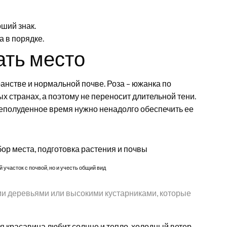
оший знак.
а в порядке.
ать место
анстве и нормальной почве. Роза – южанка по
х странах, а поэтому не переносит длительной тени.
слеполуденное время нужно ненадолго обеспечить ее
участок с почвой, но и учесть общий вид
и деревьями или высокими кустарниками, которые
я красавица любит солнце и тепло, холодный ветер