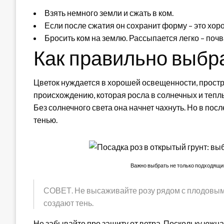
Взять немного земли и сжать в ком.
Если после сжатия он сохранит форму – это хор
Бросить ком на землю. Рассыпается легко – почв
Как правильно выбр
Цветок нуждается в хорошей освещенности, простр
происхождению, которая росла в солнечных и теплы
Без солнечного света она начнет чахнуть. Но в по
тенью.
Важно выбрать не только подходящий 
СОВЕТ. Не высаживайте розу рядом с плодовым
создают тень.
Не забывайте про защиту от ветра. Поскольку южна