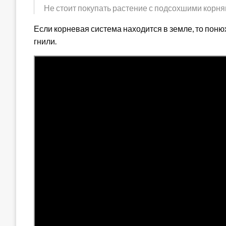
Не стоит покупать растение с подсохшими корня
Если корневая система находится в земле, то поню
гнили.