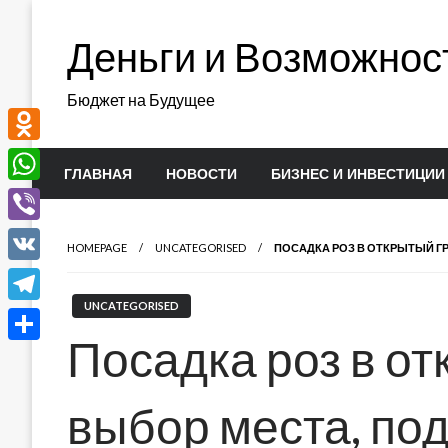
Перейти
к
Деньги и Возможнос
содержимому
Бюджет на Будущее
Odnoklassniki
ГЛАВНАЯ
НОВОСТИ
БИЗНЕС И ИНВЕСТИЦИИ
WhatsApp
Viber
HOMEPAGE
UNCATEGORISED
ПОСАДКА РОЗ В ОТКРЫТЫЙ ГР
VK
UNCATEGORISED
Telegram
Посадка роз в от
Отправить
выбор места, по