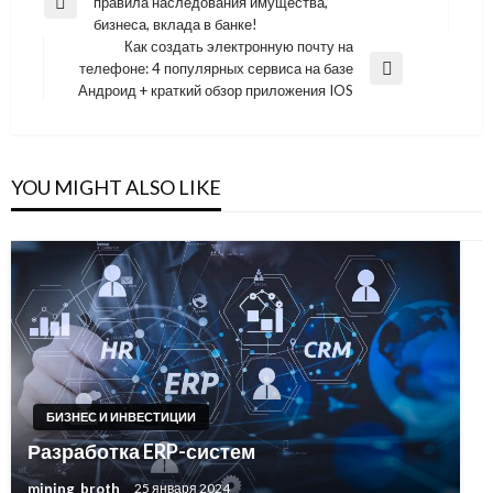
правила наследования имущества,
по
Previous
бизнеса, вклада в банке!
Post
записям
Как создать электронную почту на
телефоне: 4 популярных сервиса на базе
Next
Андроид + краткий обзор приложения IOS
Post
YOU MIGHT ALSO LIKE
БИЗНЕС И ИНВЕСТИЦИИ
Разработка ERP-систем
mining_broth
25 января 2024