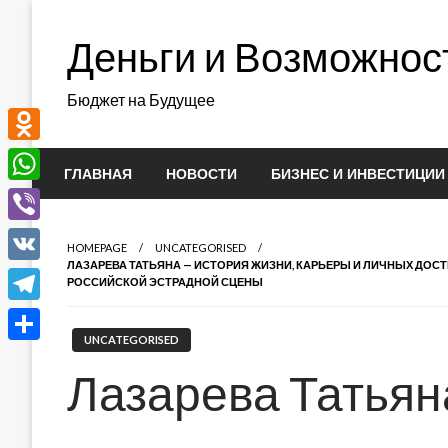
Перейти
к
Деньги и Возможнос
содержимому
Бюджет на Будущее
Odnoklassniki
ГЛАВНАЯ
НОВОСТИ
БИЗНЕС И ИНВЕСТИЦИИ
WhatsApp
Viber
HOMEPAGE
UNCATEGORISED
ЛАЗАРЕВА ТАТЬЯНА — ИСТОРИЯ ЖИЗНИ, КАРЬЕРЫ И ЛИЧНЫХ ДО
VK
РОССИЙСКОЙ ЭСТРАДНОЙ СЦЕНЫ
Telegram
UNCATEGORISED
Отправить
Лазарева Татьян