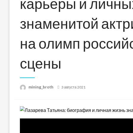
карьеры и личны
знаменитой актр
на олимп россий
сцены
Posted
mining_broth
3 августа 2021
on