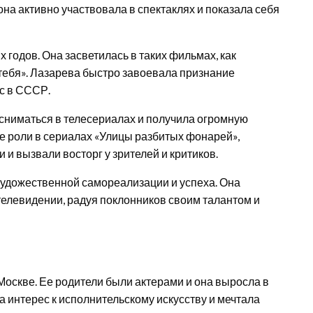
она активно участвовала в спектаклях и показала себя
х годов. Она засветилась в таких фильмах, как
 тебя». Лазарева быстро завоевала признание
ис в СССР.
 сниматься в телесериалах и получила огромную
Ее роли в сериалах «Улицы разбитых фонарей»,
и вызвали восторг у зрителей и критиков.
художественной самореализации и успеха. Она
 телевидении, радуя поклонников своим талантом и
Москве. Ее родители были актерами и она выросла в
а интерес к исполнительскому искусству и мечтала