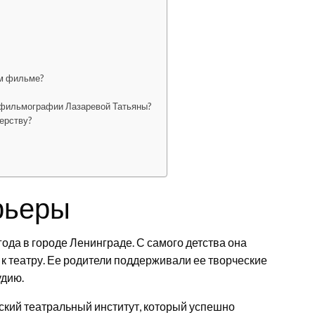
ом фильме?
 фильмографии Лазаревой Татьяны?
ерству?
рьеры
ода в городе Ленинграде. С самого детства она
к театру. Ее родители поддерживали ее творческие
удию.
дский театральный институт, который успешно