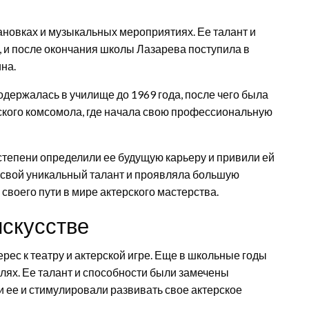
ановках и музыкальных мероприятиях. Ее талант и
 и после окончания школы Лазарева поступила в
на.
одержалась в училище до 1969 года, после чего была
ского комсомола, где начала свою профессиональную
степени определили ее будущую карьеру и привили ей
а свой уникальный талант и проявляла большую
своего пути в мире актерского мастерства.
искусстве
рес к театру и актерской игре. Еще в школьные годы
лях. Ее талант и способности были замечены
 ее и стимулировали развивать свое актерское