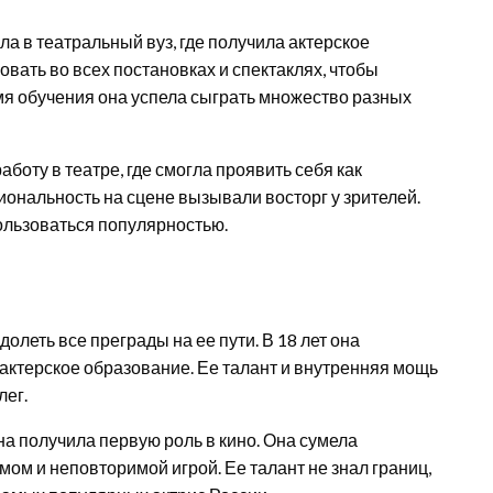
а в театральный вуз, где получила актерское
овать во всех постановках и спектаклях, чтобы
емя обучения она успела сыграть множество разных
боту в театре, где смогла проявить себя как
ональность на сцене вызывали восторг у зрителей.
пользоваться популярностью.
олеть все преграды на ее пути. В 18 лет она
 актерское образование. Ее талант и внутренняя мощь
лег.
а получила первую роль в кино. Она сумела
ом и неповторимой игрой. Ее талант не знал границ,