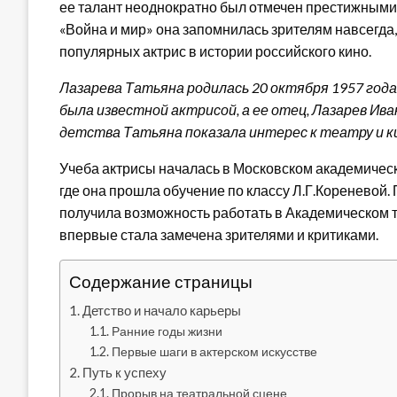
ее талант неоднократно был отмечен престижными
«Война и мир» она запомнилась зрителям навсегда, 
популярных актрис в истории российского кино.
Лазарева Татьяна родилась 20 октября 1957 года
была известной актрисой, а ее отец, Лазарев Ива
детства Татьяна показала интерес к театру и к
Учеба актрисы началась в Московском академичес
где она прошла обучение по классу Л.Г.Кореневой.
получила возможность работать в Академическом т
впервые стала замечена зрителями и критиками.
Содержание страницы
Детство и начало карьеры
Ранние годы жизни
Первые шаги в актерском искусстве
Путь к успеху
Прорыв на театральной сцене