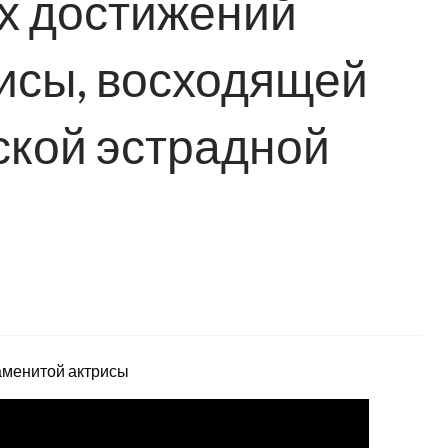
х достижений
исы, восходящей
ской эстрадной