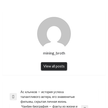
mining_broth
View all posts
Навигация
Ас клычков — история успеха
талантливого актера, его знаменитые
по
Previous
фильмы, скрытая личная жизнь
Post
записям
Чанбин биография — факты из жизни и