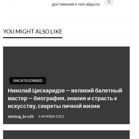
Next
достижения к-поп айдола
Post
YOU MIGHT ALSO LIKE
UNCATEGORISED
Николай Цискаридзе — великий балетный
мастер — биография, знания и страсть к
искусству, секреты личной жизни
mining_broth
1 октября 2021