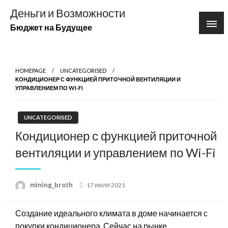
Перейти
Деньги и Возможности
к
Бюджет на Будущее
содержимому
HOMEPAGE
UNCATEGORISED
КОНДИЦИОНЕР С ФУНКЦИЕЙ ПРИТОЧНОЙ ВЕНТИЛЯЦИИ И
УПРАВЛЕНИЕМ ПО WI-FI
UNCATEGORISED
Кондиционер с функцией приточной
вентиляции и управлением по Wi-Fi
Posted
mining_broth
17 июля 2021
on
Создание идеального климата в доме начинается с
покупки кондиционера. Сейчас на рынке