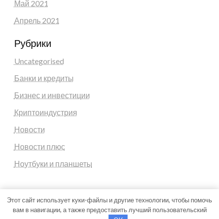
Май 2021
Апрель 2021
Рубрики
Uncategorised
Банки и кредиты
Бизнес и инвестиции
Криптоиндустрия
Новости
Новости плюс
Ноутбуки и планшеты
Этот сайт использует куки-файлы и другие технологии, чтобы помочь
вам в навигации, а также предоставить лучший пользовательский
Theme by Silk Themes