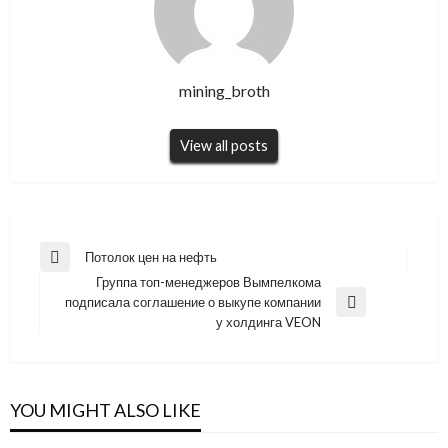
mining_broth
View all posts
Навигация
Потолок цен на нефть
Previous
по
Группа топ-менеджеров Вымпелкома
Post
подписала соглашение о выкупе компании
записям
Next
у холдинга VEON
Post
YOU MIGHT ALSO LIKE