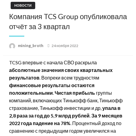
НОВОСТИ
Компания TCS Group опубликовала
отчёт за 3 квартал
Posted
mining_broth
24 ноября 2022
on
TCSG впервые с начала СВО раскрыла
абсолютные значения своих квартальных
результатов
. Вопреки всем трудностям
финансовые результаты остаются
положительными
.
Чистая прибыль
группы
компаний, включающих Тинькофф банк, Тинькофф
страхование, Тинькофф инвестиции и др,
упала в
2,8 раза за год до 5,9 млрд рублей
.
За 9 месяцев
2022 года падение на 78%
. Процентный доход по
сравнению с предыдущим годом увеличился на