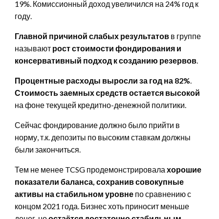
19%. Комиссионный доход увеличился на 24% год к
году.
Главной причиной слабых результатов
в группе
называют
рост стоимости фондирования и
консервативный подход к созданию резервов
.
Процентные расходы выросли за год на 82%
.
Стоимость заемных средств остается высокой
на фоне текущей кредитно-денежной политики.
Сейчас фондирование должно было прийти в
норму, т.к. депозиты по высоким ставкам должны
были закончиться.
Тем не менее TCSG продемонстрировала
хорошие
показатели баланса, сохранив совокупные
активы на стабильном уровне
по сравнению с
концом 2021 года. Бизнес хоть приносит меньше
денег, но
остаётся достаточно стабильным
.