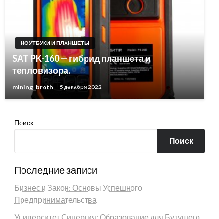
НОУТБУКИ И ПЛАНШЕТЫ
SAT PK-160 — гибрид планшета и
тепловизора.
mining_broth
5 декабря 2022
Поиск
Поиск
Последние записи
Бизнес и Закон: Основы Успешного
Предпринимательства
Университет Синергия: Образование для Будущего