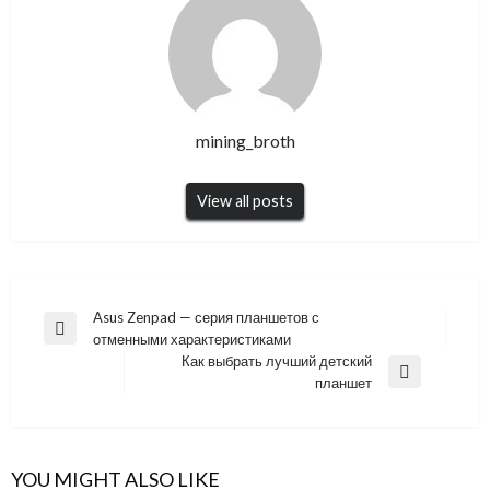
mining_broth
View all posts
Навигация
Asus Zenpad — серия планшетов с
Previous
отменными характеристиками
по
Post
Как выбрать лучший детский
записям
Next
планшет
Post
YOU MIGHT ALSO LIKE