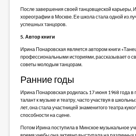
После завершения своей танцовщеской карьеры, 
хореографии в Москве. Ее школа стала одной из л
успешных танцоров.
5. Автор книги
Ирина Понаровская является автором книги «Танец 
профессиональными историями, рассказывает о св
советы молодым танцорам.
Ранние годы
Ирина Понаровская родилась 17 июня 1968 года в 
талант к музыке и театру, часто участвуя в школьных
лет, она стала участницей знаменитого театра куко
способности на сцене.
Потом Ирина поступила в Минское музыкальное учи
время учебы она активно выступала на различных 