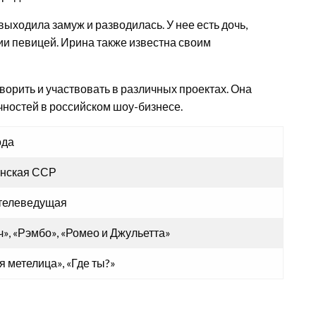
ыходила замуж и разводилась. У нее есть дочь,
ии певицей. Ирина также известна своим
орить и участвовать в различных проектах. Она
чностей в российском шоу-бизнесе.
ода
инская ССР
 телеведущая
», «Рэмбо», «Ромео и Джульетта»
я метелица», «Где ты?»