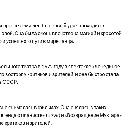
озрасте семи лет. Ее первый урок проходил в
овой. Она была очень впечатлена магией и красотой
о и успешного пути в мире танца.
льшого театра в 1972 году в спектакле «Лебединое
 восторг у критиков и зрителей, и она быстро стала
 в СССР.
но снималась в фильмах. Она снялась в таких
Легенда о пианисте» (1998) и «Возвращение Мухтара»
е критиков и зрителей.