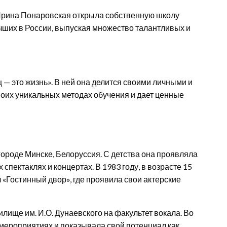
Ирина Понаровская открыла собственную школу
учших в России, выпуская множество талантливых и
— это жизнь». В ней она делится своими личными и
оих уникальных методах обучения и дает ценные
городе Минске, Белоруссия. С детства она проявляла
 спектаклях и концертах. В 1983 году, в возрасте 15
л «Гостинный двор», где проявила свои актерские
лище им. И.О. Дунаевского на факультет вокала. Во
мероприятиях и показывала свой потенциал как