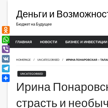
Перейти
к
Деньги и Возможнос
содержимому
Бюджет на Будущее
Odnoklassniki
ГЛАВНАЯ
НОВОСТИ
БИЗНЕС И ИНВЕСТИЦИИ
WhatsApp
Viber
HOMEPAGE
UNCATEGORISED
ИРИНА ПОНАРОВСКАЯ — ТАЛА
VK
UNCATEGORISED
Telegram
Ирина Понаровск
Отправить
страсть и необы