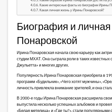
Каким образом Ирина Понаровская достигла усп
Какие интересные факты из биографии Ирины П
Какая личная жизнь у Ирины Понаровской?
Биография и личная
Понаровской
Ирина Понаровская начала свою карьеру как актри
студии МХАТ. Она сыграла роли в таких известных с
Джульетта» и многих других.
Популярность Ирина Понаровская приобрела в 1990
программ «Будильник», «Чего хотят мужчины», «Орел
личность привлекла внимание зрителей, и она ста
В 2000-е годы Ирина Понаровская расширила свои 
выпустила несколько успешных альбомов и провела
«Белая метелица» и «Где ты?», стали популярными 