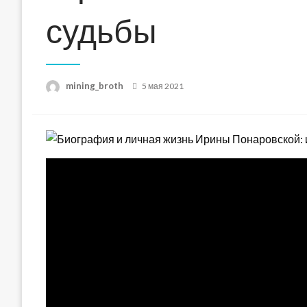
судьбы
Posted
mining_broth
5 мая 2021
on