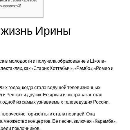
еха в своей карьере?
онаровской?
 жизнь Ирины
са в молодости и получила образование в Школе-
пектаклях, как «Старик Хоттабыч», «Рэмбо», «Ромео и
-х годах, когда стала ведущей телевизионных
 и Решка» и других. Ее яркая и экстравагантная
ла одной из самых узнаваемых телеведущих России.
творческие горизонты и стала певицей. Она
 множество концертов. Ее песни, включая «Карамба»,
среди поклонников.