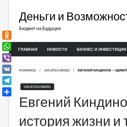
Перейти
к
Деньги и Возможнос
содержимому
Бюджет на Будущее
Odnoklassniki
ГЛАВНАЯ
НОВОСТИ
БИЗНЕС И ИНВЕСТИЦИИ
WhatsApp
Viber
HOMEPAGE
UNCATEGORISED
ЕВГЕНИЙ КИНДИНОВ — УДИВИ
VK
UNCATEGORISED
Telegram
Евгений Киндино
Отправить
история жизни и 