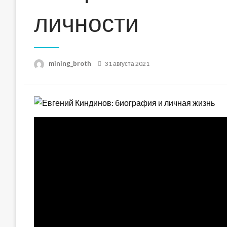
личности
Posted
mining_broth
31 августа 2021
on