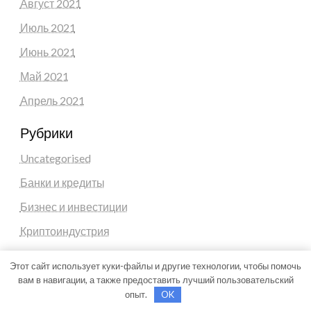
Август 2021
Июль 2021
Июнь 2021
Май 2021
Апрель 2021
Рубрики
Uncategorised
Банки и кредиты
Бизнес и инвестиции
Криптоиндустрия
Новости
Этот сайт использует куки-файлы и другие технологии, чтобы помочь
Новости плюс
вам в навигации, а также предоставить лучший пользовательский
опыт.
OK
Ноутбуки и планшеты