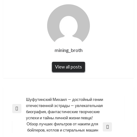
mining_broth
View all posts
Навигация
Шуфутинский Михаил — достойный гении
отечественной эстрады — увлекательная
по
Previous
биография, фантастические творческие
записям
Post
успехи и тайны личной жизни певца!
Обзор лучших фильтров от накипи для
Next
бойлеров, котлов и стиральных машин
Post