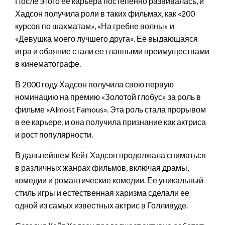
После этого ее карьера постепенно развивалась, и
Хадсон получила роли в таких фильмах, как «200
курсов по шахматам», «На гребне волны» и
«Девушка моего лучшего друга». Ее выдающаяся
игра и обаяние стали ее главными преимуществами
в кинематографе.
В 2000 году Хадсон получила свою первую
номинацию на премию «Золотой глобус» за роль в
фильме «Almost Famous». Эта роль стала прорывом
в ее карьере, и она получила признание как актриса
и рост популярности.
В дальнейшем Кейт Хадсон продолжала сниматься
в различных жанрах фильмов, включая драмы,
комедии и романтические комедии. Ее уникальный
стиль игры и естественная харизма сделали ее
одной из самых известных актрис в Голливуде.