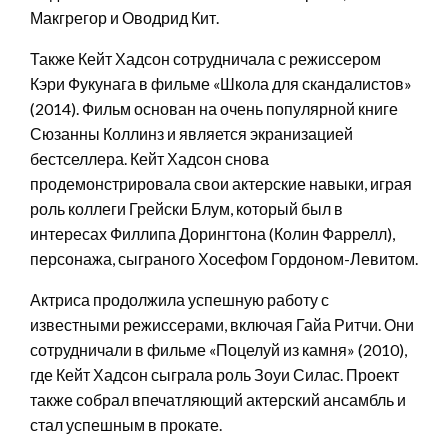
Макгрегор и Оводрид Кит.
Также Кейт Хадсон сотрудничала с режиссером
Кэри Фукунага в фильме «Школа для скандалистов»
(2014). Фильм основан на очень популярной книге
Сюзанны Коллинз и является экранизацией
бестселлера. Кейт Хадсон снова
продемонстрировала свои актерские навыки, играя
роль коллеги Грейски Блум, который был в
интересах Филлипа Дорингтона (Колин Фаррелл),
персонажа, сыграного Хосефом Гордоном-Левитом.
Актриса продолжила успешную работу с
известными режиссерами, включая Гайа Ритчи. Они
сотрудничали в фильме «Поцелуй из камня» (2010),
где Кейт Хадсон сыграла роль Зоуи Силас. Проект
также собрал впечатляющий актерский ансамбль и
стал успешным в прокате.