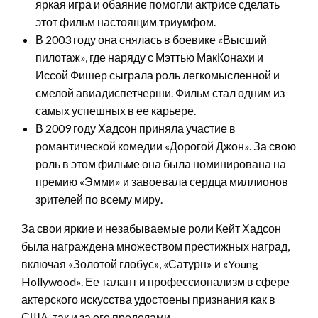
яркая игра и обаяние помогли актрисе сделать
этот фильм настоящим триумфом.
В 2003 году она снялась в боевике «Высший
пилотаж», где наряду с Мэттью МакКонахи и
Иссой Фишер сыграла роль легкомысленной и
смелой авиадиспетчерши. Фильм стал одним из
самых успешных в ее карьере.
В 2009 году Хадсон приняла участие в
романтической комедии «Дорогой Джон». За свою
роль в этом фильме она была номинирована на
премию «Эмми» и завоевала сердца миллионов
зрителей по всему миру.
За свои яркие и незабываемые роли Кейт Хадсон
была награждена множеством престижных наград,
включая «Золотой глобус», «Сатурн» и «Young
Hollywood». Ее талант и профессионализм в сфере
актерского искусства удостоены признания как в
США, так и за его пределами.