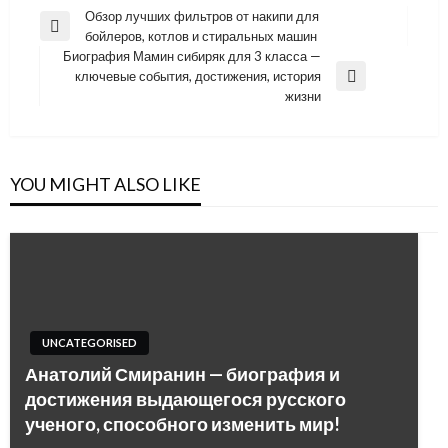
Навигация
Обзор лучших фильтров от накипи для
Previous
бойлеров, котлов и стиральных машин
по
Post
Биография Мамин сибиряк для 3 класса —
записям
ключевые события, достижения, история
Next
жизни
Post
YOU MIGHT ALSO LIKE
UNCATEGORISED
Анатолий Смиранин — биография и
достижения выдающегося русского
ученого, способного изменить мир!