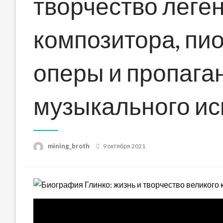
творчество леге
композитора, пи
оперы и пропага
музыкального ис
Posted
mining_broth
9 октября 2021
on