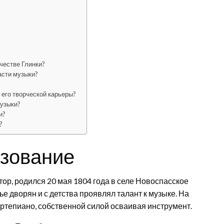
честве Глинки?
асти музыки?
?
 его творческой карьеры?
музыки?
и?
?
азование
ор, родился 20 мая 1804 года в селе Новоспасское
ье дворян и с детства проявлял талант к музыке. На
ртепиано, собственной силой осваивая инструмент.