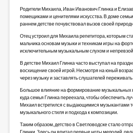
Родители Михаила, Иван Иванович Глинка и Елиза
помещиками и ценителями искусства. В доме семьи 
раннем детстве почувствовал вызов своей природно
Отец устроил для Михаила репетитора, которым ст
мальчика основам музыки и техникам игры на форте
исключительным музыкальным слухом и непревзо
В детстве Михаил Глинка часто выступал на празд
восхищение своей игрой. Несмотря на юный возрас
через музыку и заставлять слушателей переживать
Большое влияние на формирование музыкальных в
куда семья Глинка переехала, чтобы обеспечить л
Михаил встретился с выдающимися музыкантами то
музыкального стиля и подхода к композиции.
Таким образом, детство в Светловодске стало отп
Глинки. Здесь он впитал первые ноты мелодий, ов