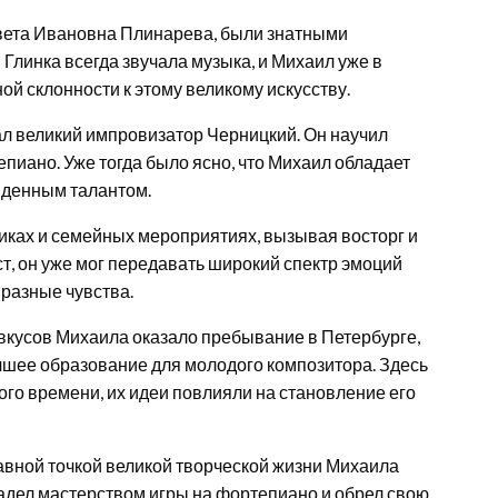
вета Ивановна Плинарева, были знатными
Глинка всегда звучала музыка, и Михаил уже в
й склонности к этому великому искусству.
ал великий импровизатор Черницкий. Он научил
пиано. Уже тогда было ясно, что Михаил обладает
йденным талантом.
никах и семейных мероприятиях, вызывая восторг и
т, он уже мог передавать широкий спектр эмоций
 разные чувства.
кусов Михаила оказало пребывание в Петербурге,
учшее образование для молодого композитора. Здесь
го времени, их идеи повлияли на становление его
равной точкой великой творческой жизни Михаила
ладел мастерством игры на фортепиано и обрел свою