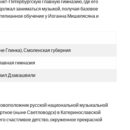
Санкт-Петербургскую главную гимназию, где его
должал заниматься музыкой, получая базовое
тепианное обучение у Иоганна Мишелясяна и
не Глинка), Смоленская губерния
лавная гимназия
хаил Дзавашвили
сновоположник русской национальной музыкальной
ортное (ныне Светловодск) в Катеринославской
его счастливое детство, окруженное прекрасной