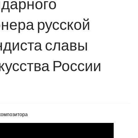
ндарного
онера русской
ндиста славы
кусства России