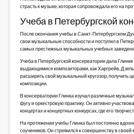
страсть к музыке, которая сопровождала его на про
Учеба в Петербургской ко
После окончания учебы в Санкт-Петербургском Ду
свои музыкальные способности и поступил в Петер
самых престижных музыкальных учебных заведени
Учеба в Петербургской консерватории дала Глинке
выдающимися композиторами, как Харгрейв, Дзельб
расширить свой музыкальный кругозор, получить ц
композиции.
В консерватории Глинка изучал различные музыкал
фугу и оркестровую практику. Он активно участвова
концертах и концертных конкурсах, где его творчес
На протяжении учебы Глинка был постоянно вдохн
соучеников. Он стремился к совершенству в своей 