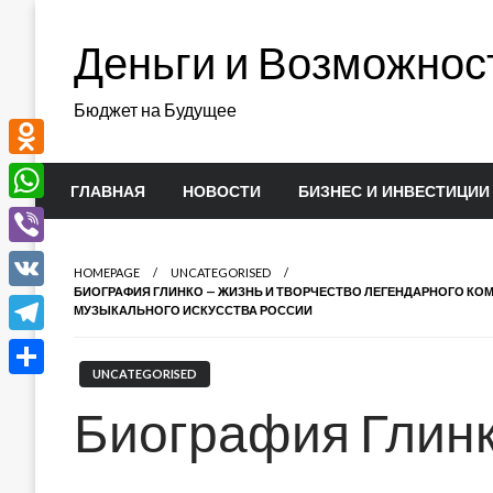
Перейти
к
Деньги и Возможнос
содержимому
Бюджет на Будущее
Odnoklassniki
ГЛАВНАЯ
НОВОСТИ
БИЗНЕС И ИНВЕСТИЦИИ
WhatsApp
Viber
HOMEPAGE
UNCATEGORISED
БИОГРАФИЯ ГЛИНКО — ЖИЗНЬ И ТВОРЧЕСТВО ЛЕГЕНДАРНОГО КО
VK
МУЗЫКАЛЬНОГО ИСКУССТВА РОССИИ
Telegram
UNCATEGORISED
Отправить
Биография Глинк