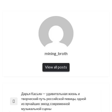
mining_broth
View all posts
Навигация
Дарья Касьян — удивительная жизнь и
творческий путь российской певицы, одной
по
Previous
из ярчайших звезд современной
записям
Post
музыкальной сцены