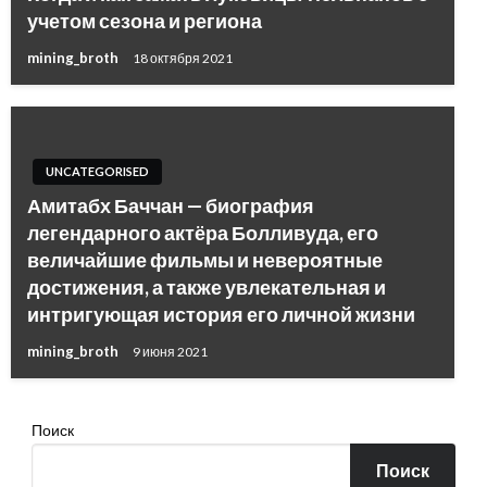
учетом сезона и региона
mining_broth
18 октября 2021
UNCATEGORISED
Амитабх Баччан — биография
легендарного актёра Болливуда, его
величайшие фильмы и невероятные
достижения, а также увлекательная и
интригующая история его личной жизни
mining_broth
9 июня 2021
Поиск
Поиск