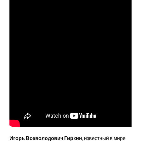
Игорь Всеволодович Гиркин
, известный в мире