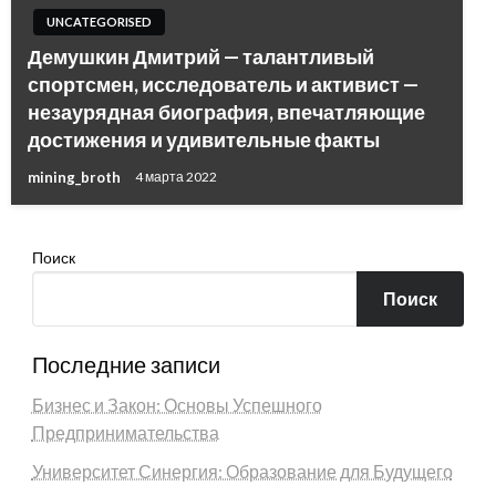
UNCATEGORISED
Демушкин Дмитрий — талантливый
спортсмен, исследователь и активист —
незаурядная биография, впечатляющие
достижения и удивительные факты
mining_broth
4 марта 2022
Поиск
Поиск
Последние записи
Бизнес и Закон: Основы Успешного
Предпринимательства
Университет Синергия: Образование для Будущего