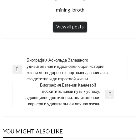
mining_broth
View all posts
Навигация
Биография Аскольда Запашного —
удивительная и вдохновляющая история
по
Previous
жизни легендарного спортсмена, начиная с
записям
Post
его детства и до взрослой жизни
Биография Евгении Канаевой —
восхитительный путь к успеху,
Next
выдающиеся достижения, великолепная
Post
карьера и удивительная личная жизнь
YOU MIGHT ALSO LIKE