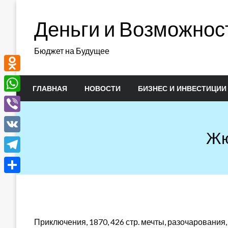
Перейти
к
Деньги и Возможнос
содержимому
Бюджет на Будущее
Odnoklassniki
ГЛАВНАЯ
НОВОСТИ
БИЗНЕС И ИНВЕСТИЦИИ
WhatsApp
Viber
Жю
VK
Telegram
Отправить
Приключения, 1870, 426 стр. мечты, разочарования