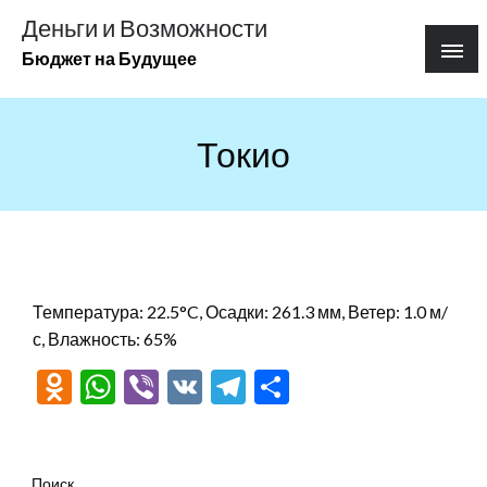
Перейти
Деньги и Возможности
к
Бюджет на Будущее
содержимому
Токио
Температура: 22.5°C, Осадки: 261.3 мм, Ветер: 1.0 м/
с, Влажность: 65%
Odnoklassniki
WhatsApp
Viber
VK
Telegram
Отправить
Поиск