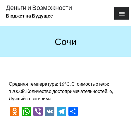
Перейти
Деньги и Возможности
к
Бюджет на Будущее
содержимому
Сочи
Средняя температура: 16°C, Стоимость отеля:
12000₽, Количество достопримечательностей: 6,
Лучший сезон: зима
Odnoklassniki
WhatsApp
Viber
VK
Telegram
Отправить