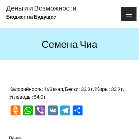
Перейти
Деньги и Возможности
к
Бюджет на Будущее
содержимому
Семена Чиа
Калорийность: 463 ккал, Белки: 33.9 г, Жиры: 33.9 г,
Углеводы: 54.0 г
Odnoklassniki
WhatsApp
Viber
VK
Telegram
Отправить
Поиск