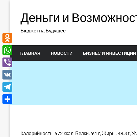
Перейти
к
Деньги и Возможнос
содержимому
Бюджет на Будущее
Odnoklassniki
ГЛАВНАЯ
НОВОСТИ
БИЗНЕС И ИНВЕСТИЦИИ
WhatsApp
Viber
VK
Telegram
Отправить
Калорийность: 672 ккал, Белки: 9.1 г, Жиры: 48.3 г, Уг