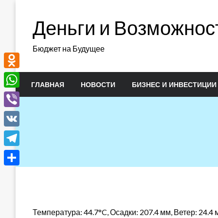
Перейти
к
Деньги и Возможнос
содержимому
Бюджет на Будущее
Odnoklassniki
ГЛАВНАЯ
НОВОСТИ
БИЗНЕС И ИНВЕСТИЦИИ
WhatsApp
Viber
VK
Telegram
Отправить
Температура: 44.7°C, Осадки: 207.4 мм, Ветер: 24.4