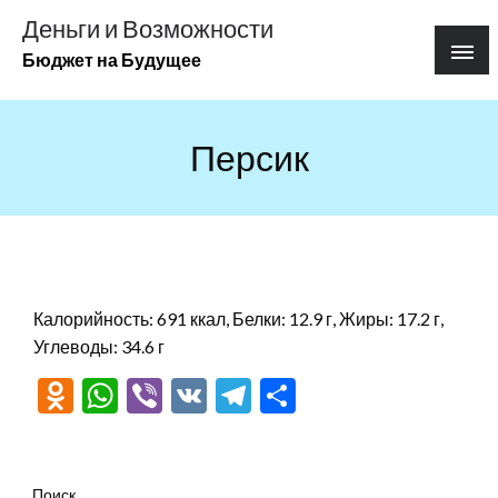
Перейти
Деньги и Возможности
к
Бюджет на Будущее
содержимому
Персик
Калорийность: 691 ккал, Белки: 12.9 г, Жиры: 17.2 г,
Углеводы: 34.6 г
Odnoklassniki
WhatsApp
Viber
VK
Telegram
Отправить
Поиск