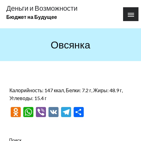
Перейти
Деньги и Возможности
к
Бюджет на Будущее
содержимому
Овсянка
Калорийность: 147 ккал, Белки: 7.2 г, Жиры: 48.9 г,
Углеводы: 15.4 г
Odnoklassniki
WhatsApp
Viber
VK
Telegram
Отправить
Поиск