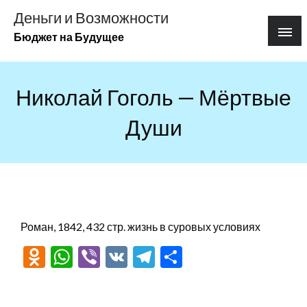
Перейти
Деньги и Возможности
к
Бюджет на Будущее
содержимому
Николай Гоголь — Мёртвые
Души
Роман, 1842, 432 стр. жизнь в суровых условиях
Odnoklassniki
WhatsApp
Viber
VK
Telegram
Отправить