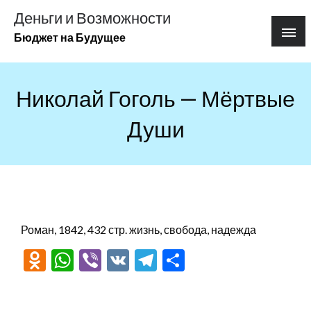
Перейти
Деньги и Возможности
к
Бюджет на Будущее
содержимому
Николай Гоголь — Мёртвые
Души
Роман, 1842, 432 стр. жизнь, свобода, надежда
Odnoklassniki
WhatsApp
Viber
VK
Telegram
Отправить