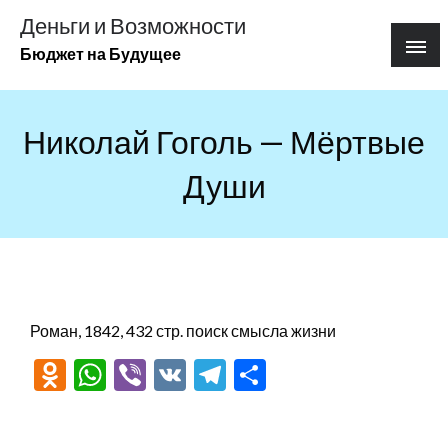
Перейти
Деньги и Возможности
к
Бюджет на Будущее
содержимому
Николай Гоголь — Мёртвые
Души
Роман, 1842, 432 стр. поиск смысла жизни
Odnoklassniki
WhatsApp
Viber
VK
Telegram
Отправить