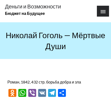
Перейти
Деньги и Возможности
к
Бюджет на Будущее
содержимому
Николай Гоголь — Мёртвые
Души
Роман, 1842, 432 стр. борьба добра и зла
Odnoklassniki
WhatsApp
Viber
VK
Telegram
Отправить