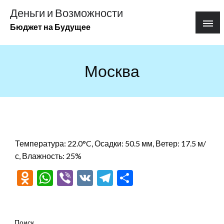
Перейти
Деньги и Возможности
к
Бюджет на Будущее
содержимому
Москва
Температура: 22.0°C, Осадки: 50.5 мм, Ветер: 17.5 м/
с, Влажность: 25%
Odnoklassniki
WhatsApp
Viber
VK
Telegram
Отправить
Поиск