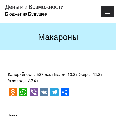
Перейти
Деньги и Возможности
к
Бюджет на Будущее
содержимому
Макароны
Калорийность: 637 ккал, Белки: 13.3 г, Жиры: 41.3 г,
Углеводы: 67.4 г
Odnoklassniki
WhatsApp
Viber
VK
Telegram
Отправить
Поиск