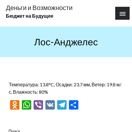
Перейти
Деньги и Возможности
к
Бюджет на Будущее
содержимому
Лос-Анджелес
Температура: 13.8°C, Осадки: 23.7 мм, Ветер: 19.8 м/
с, Влажность: 80%
Odnoklassniki
WhatsApp
Viber
VK
Telegram
Отправить
Поиск