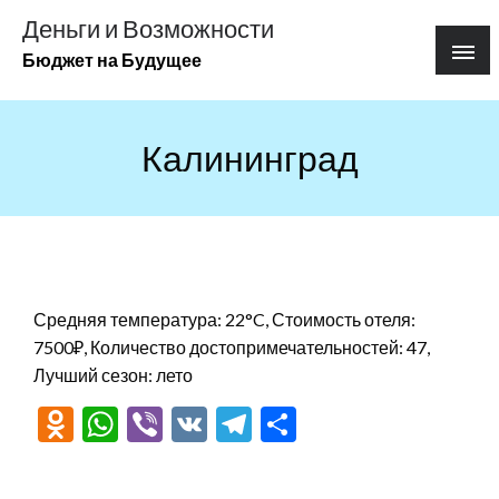
Перейти
Деньги и Возможности
к
Бюджет на Будущее
содержимому
Калининград
Средняя температура: 22°C, Стоимость отеля:
7500₽, Количество достопримечательностей: 47,
Лучший сезон: лето
Odnoklassniki
WhatsApp
Viber
VK
Telegram
Отправить