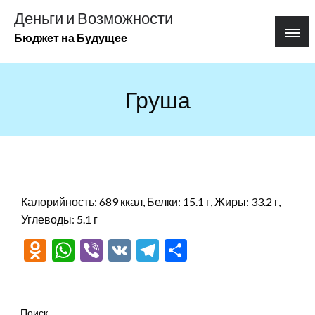
Перейти
Деньги и Возможности
к
Бюджет на Будущее
содержимому
Груша
Калорийность: 689 ккал, Белки: 15.1 г, Жиры: 33.2 г,
Углеводы: 5.1 г
Odnoklassniki
WhatsApp
Viber
VK
Telegram
Отправить
Поиск