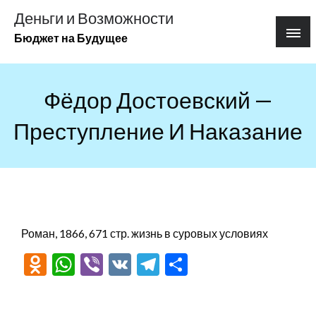
Перейти
Деньги и Возможности
к
Бюджет на Будущее
содержимому
Фёдор Достоевский —
Преступление И Наказание
Роман, 1866, 671 стр. жизнь в суровых условиях
Odnoklassniki
WhatsApp
Viber
VK
Telegram
Отправить