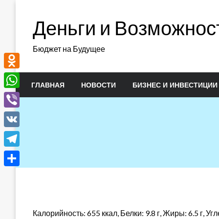
Перейти
к
Деньги и Возможнос
содержимому
Бюджет на Будущее
Odnoklassniki
ГЛАВНАЯ
НОВОСТИ
БИЗНЕС И ИНВЕСТИЦИИ
WhatsApp
Viber
VK
Telegram
Отправить
Калорийность: 655 ккал, Белки: 9.8 г, Жиры: 6.5 г, Угл