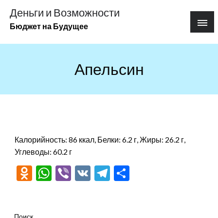
Перейти
Деньги и Возможности
к
Бюджет на Будущее
содержимому
Апельсин
Калорийность: 86 ккал, Белки: 6.2 г, Жиры: 26.2 г,
Углеводы: 60.2 г
Odnoklassniki
WhatsApp
Viber
VK
Telegram
Отправить
Поиск